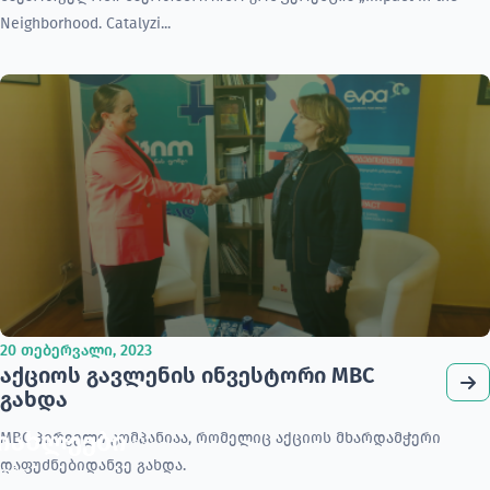
Neighborhood. Catalyzi...
20 თებერვალი, 2023
აქციოს გავლენის ინვესტორი MBC
გახდა
სიახლეები
MBC პირველი კომპანიაა, რომელიც აქციოს მხარდამჭერი
მიიღე
დაფუძნებიდანვე გახდა.
ლმა