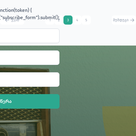
უკან
1
2
3
4
5
შემდეგი
წერა